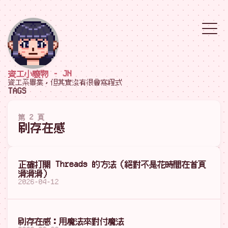
資工小廢物 - JN
資工系畢業，但其實沒有很會寫程式
TAGS
第 2 頁
刷存在感
正確打開 Threads 的方法（絕對不是花時間在首頁
滑滑滑）
2026-04-12
刷存在感：用魔法來對付魔法