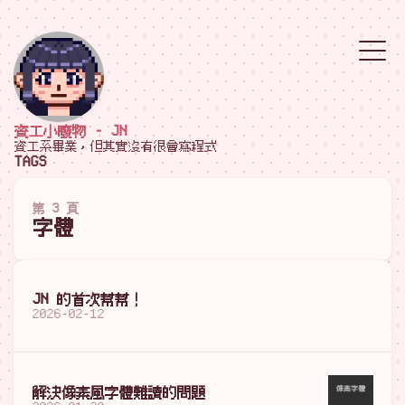
資工小廢物 - JN
資工系畢業，但其實沒有很會寫程式
TAGS
第 3 頁
字體
JN 的首次幫幫！
2026-02-12
解決像素風字體難讀的問題