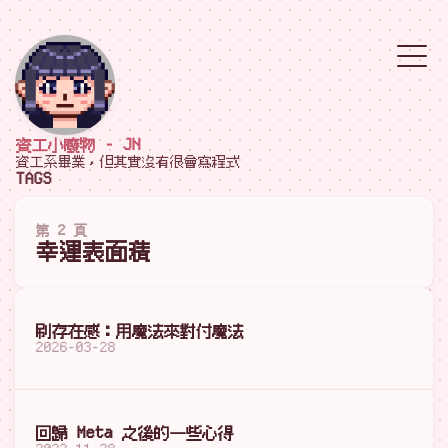
資工小廢物 - JN
資工系畢業，但其實沒有很會寫程式
TAGS
第 2 頁
幸運表面積
刷存在感：用魔法來對付魔法
2026-03-28
回歸 Meta 之後的一些心得