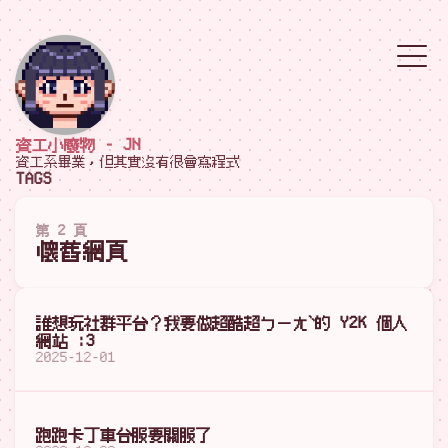
資工小廢物 - JN
資工系畢業，但其實沒有很會寫程式
TAGS
第 2 頁
懷舊網頁
誰想玩社群平台？我要做超酷超ㄅㄧㄤˋ的 Y2K 個人
網站 :3
2025-12-01
跑跑卡丁車台服要關服了