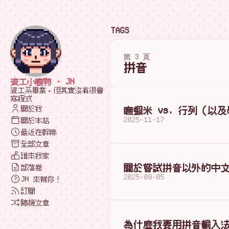
TAGS
第 3 頁
拼音
資工小廢物 - JN
資工系畢業，但其實沒有很會
寫程式
關於我
嘸蝦米 vs. 行列（以
2025-11-17
關於本站
最近在幹嘛
全部文章
誰來我家
關於嘗試拼音以外的中
部落卷
2025-09-05
JN 來幫你！
訂閱
隨機文章
為什麼我要用拼音輸入