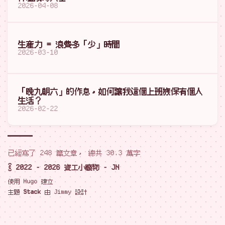
2026-04-08
生產力 = 浪費多「少」時間
2026-03-10
「晚九朝六」的作息，如何讓我這個上班族保有個人
生活？
2026-02-22
已經寫了 248 篇文章， 總共 30.3 萬字
© 2022 - 2026 資工小廢物 - JN
使用
Hugo
建立
主題
Stack
由
Jimmy
設計