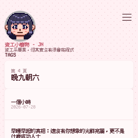
資工小廢物 - JN
資工系畢業，但其實沒有很會寫程式
TAGS
第 4 頁
晚九朝六
一個小時
2026-07-28
早睡早起的真相：遠沒有你想象的光鮮亮麗，更不是
什麼成功人士