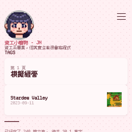
資工小廢物 - JN
資工系畢業，但其實沒有很會寫程式
TAGS
第 1 頁
模擬經營
Stardew Valley
2023-09-11
已經寫了 248 篇文章， 總共 30.1 萬字