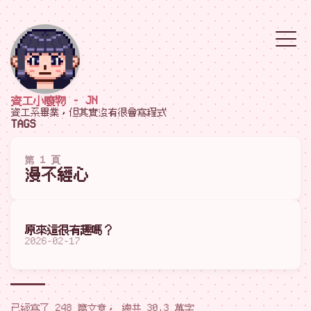
資工小廢物 - JN
資工系畢業，但其實沒有很會寫程式
TAGS
第 1 頁
漫不經心
原來這很有趣嗎？
2026-02-17
已經寫了 248 篇文章， 總共 30.3 萬字