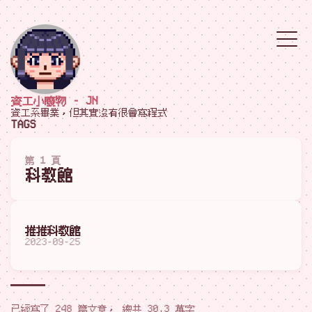
資工小廢物 - JN
資工系畢業，但其實沒有很會寫程式
TAGS
第 1 頁
科教館
推推科教館
2023-09-25
已經寫了 248 篇文章， 總共 30.3 萬字