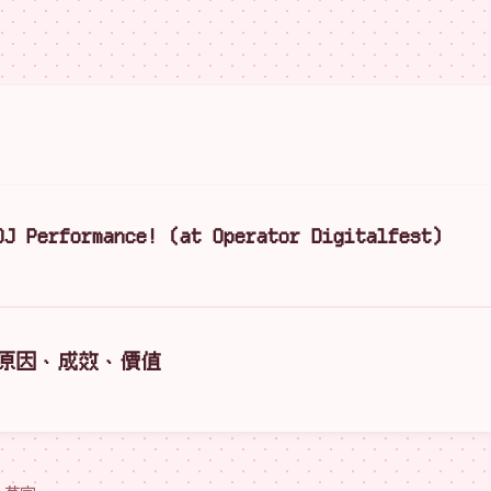
DJ Performance! (at Operator Digitalfest)
：原因、成效、價值