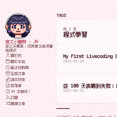
TAGS
第 2 頁
程式學習
資工小廢物 - JN
資工系畢業，但其實沒有很會
寫程式
關於我
My First Livecoding 
2026-01-19
關於本站
最近在幹嘛
全部文章
誰來我家
從 100 天挑戰到失敗
部落卷
2022-08-15
JN 來幫你！
訂閱
隨機文章