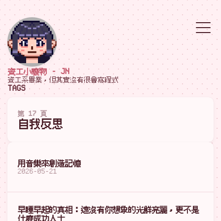
資工小廢物 - JN
資工系畢業，但其實沒有很會寫程式
TAGS
第 17 頁
自我反思
用音樂來創造記憶
2026-05-21
早睡早起的真相：遠沒有你想象的光鮮亮麗，更不是
什麼成功人士