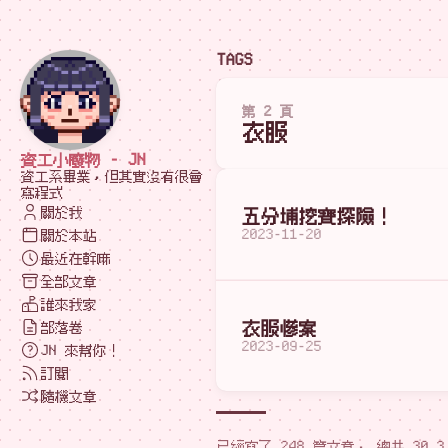
TAGS
第 2 頁
衣服
資工小廢物 - JN
資工系畢業，但其實沒有很會
寫程式
關於我
五分埔挖寶探險！
2023-11-20
關於本站
最近在幹嘛
全部文章
誰來我家
衣服慘案
部落卷
2023-09-25
JN 來幫你！
訂閱
隨機文章
已經寫了 248 篇文章， 總共 30.3