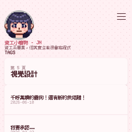
資工小廢物 - JN
資工系畢業，但其實沒有很會寫程式
TAGS
第 5 頁
視覺設計
千呼萬喚的露狗！還有新的烘焙雞！
2026-06-10
我要承認……