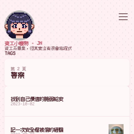
資工小廢物 - JN
資工系畢業，但其實沒有很會寫程式
TAGS
第 2 頁
警察
找到自己價值的脆弱給安
2023-10-02
記一次安全帽被偷的經驗