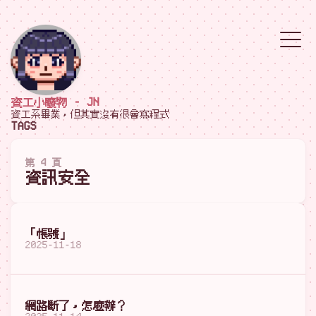
資工小廢物 - JN
資工系畢業，但其實沒有很會寫程式
TAGS
第 4 頁
資訊安全
「帳號」
2025-11-18
網路斷了，怎麼辦？