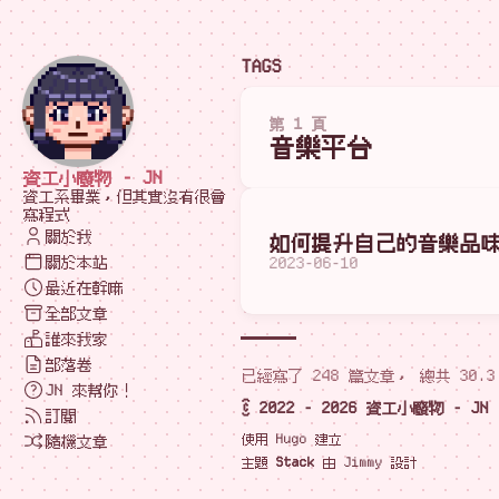
TAGS
第 1 頁
音樂平台
資工小廢物 - JN
資工系畢業，但其實沒有很會
寫程式
關於我
如何提升自己的音樂品
關於本站
2023-06-10
最近在幹嘛
全部文章
誰來我家
部落卷
已經寫了 248 篇文章， 總共 30.3
JN 來幫你！
© 2022 - 2026 資工小廢物 - JN
訂閱
使用
Hugo
建立
隨機文章
主題
Stack
由
Jimmy
設計