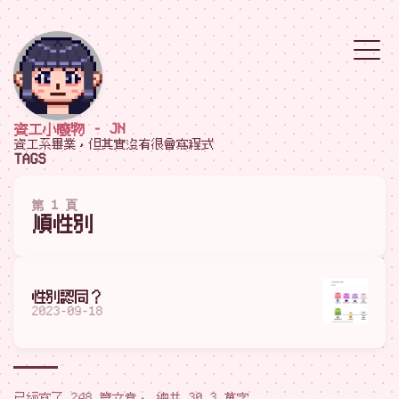
資工小廢物 - JN
資工系畢業，但其實沒有很會寫程式
TAGS
第 1 頁
順性別
性別認同？
2023-09-18
已經寫了 248 篇文章， 總共 30.3 萬字