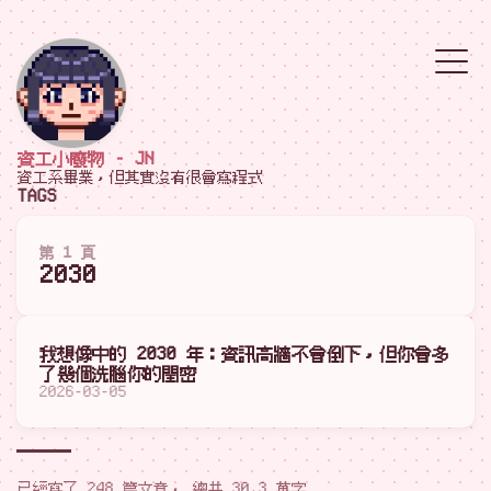
資工小廢物 - JN
資工系畢業，但其實沒有很會寫程式
TAGS
第 1 頁
2030
我想像中的 2030 年：資訊高牆不會倒下，但你會多
了幾個洗腦你的閏密
2026-03-05
已經寫了 248 篇文章， 總共 30.3 萬字