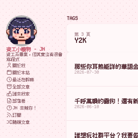
TAGS
第 3 頁
Y2K
資工小廢物 - JN
資工系畢業，但其實沒有很會
寫程式
關於我
那些你耳熟能詳的華語
2026-07-30
關於本站
最近在幹嘛
全部文章
誰來我家
千呼萬喚的露狗！還有
部落卷
2026-06-10
JN 來幫你！
訂閱
隨機文章
誰想玩社群平台？我要做超