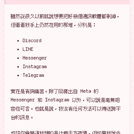
雖然從很久以前就說想要把好幾個通訊軟體都刪掉，
但看看我手上仍然在用的那堆，分別是：
Discord
LINE
Messenger
Instagram
Telegram
實在是有夠痛苦。除了同樣出自 Meta 的
Messenger 和 Instagram 以外，可以說是毫無相
容性可言。也就是說，我沒有任何方法可以傳送跨平
台的訊息。
也許你會覺得我想的是什麼天方夜譚，但如果我說今