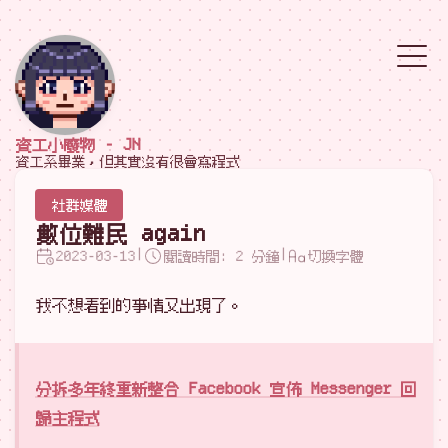
資工小廢物 - JN
資工系畢業，但其實沒有很會寫程式
社群媒體
數位難民 again
|
|
2023-03-13
閱讀時間: 2 分鐘
切換字體
我不想看到的事情又出現了。
分拆多年終重新整合 Facebook 宣佈 Messenger 回
歸主程式