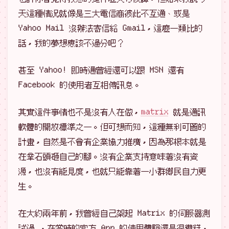
天這種情況就像是三大電信商彼此不互通、或是
Yahoo Mail 沒辦法寄信給 Gmail，這麼一類比的
話，我的夢想應該不過分吧？
甚至 Yahoo! 即時通曾經還可以跟 MSN 還有
Facebook 的使用者互相傳訊息。
其實這件事情也不是沒有人在做，
matrix
就是通訊
軟體的開放標準之一。但可想而知，這種無利可圖的
計畫，自然是不會有企業協力推廣，因為那根本就是
在拿石頭砸自己的腳。沒有企業支持意味著沒有資
源，也沒有能見度，也就只能靠著一小群鄉民自力更
生。
在大約兩年前，我曾經自己架起 Matrix 的伺服器測
試過 ，在當時的官方 App 的使用體驗還是很糟糕，