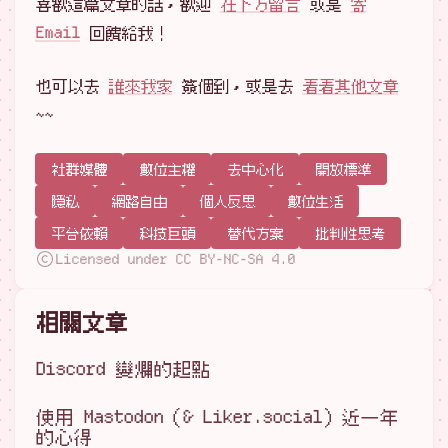
喜歡這篇文章的話，歡迎
在下方留言
或是
寄
Email
回饋給我！
也可以去
誰來我家
簽個到，或是去
看看其他文章
~~
社群媒體
數位主權
去中心化
開放標準
隱私
網路自由
個人反思
數位生活
平台依賴
科技巨頭
替代方案
批判性思考
Licensed under CC BY-NC-SA 4.0
相關文章
Discord 變爛的起點
使用 Mastodon（& Liker.social）近一年
的心得