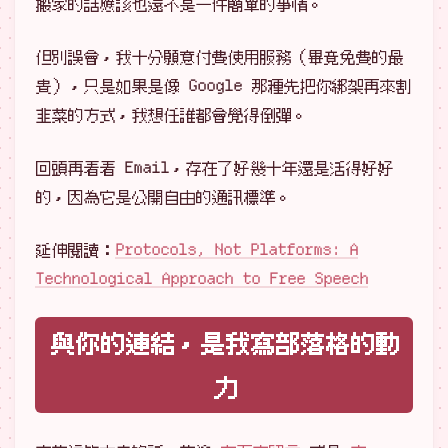
搬家的話應該也還不是一件簡單的事情。
但別誤會，我十分願意付費使用服務（畢竟免費的最
貴），只是如果是像 Google 那種先把你綁架再來割
韭菜的方式，我想任誰都會覺得倒彈。
回頭再看看 Email，存在了好幾十年還是活得好好
的，因為它是公開自由的通訊標準。
延伸閱讀：
Protocols, Not Platforms: A
Technological Approach to Free Speech
與你的連結，是我寫部落格的動
力