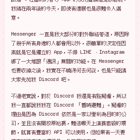
我猜在兩年後的今天，即使有進展也是很難令人滿
意。
Messenger 一直是我大部分的對外聯絡管道，原因除
了幾乎所有身邊的人都會用以外，很簡單的決定性因
素就是它是獨立的 App，不像 LINE 、Instagram
綁了一大堆跟「通訊」無關的功能。在 Messenger
也要收掉之後，我實在不曉得何去何從，也是只能請
大家先加我 Discord 吧。
不過老實說，對於 Discord 我還是有點疑慮，所以
我一直都說我我在 Discord 「暫時避難」。疑慮的
理由是因為 Discord 依然是一家以營利為目的的公
司，並且沒有開放原始碼，難逃哪天上演養套殺的環
節，就算有豐富的 API 可以使用，但如果有一天要