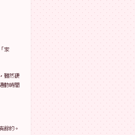
「家
，雖然硬
通勤時間
有餘的。