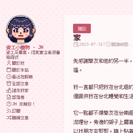
雜談
家
|
2023-07-31
閱讀時間: 
資工小廢物 - JN
資工系畢業，但其實沒有很會
寫程式
先感謝摯友和他的另一半
關於我
福。
關於本站
最近在幹嘛
全部文章
我一直都只把我在台北租
誰來我家
個提供我在台北睡覺和生
部落卷
JN 來幫你！
訂閱
它一點都不像摯友在台南
隨機文章
流理台，旁邊的架子上擺
以找朋友來聚聚。牆上貼