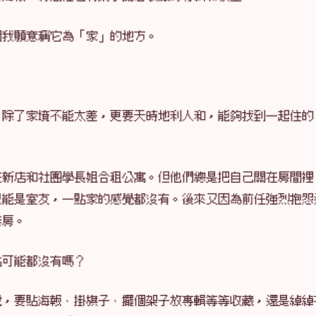
個我願意稱它為「家」的地方。
，除了家境不能太差，更要天時地利人和，能夠找到一起住的
在新店和社團學長姐合租公寓。但他們總是把自己關在房間裡
只能是室友，一點家的感覺都沒有。後來又因為前任強烈抱怨
套房。
點可能都沒有嗎？
說，要貼海報、掛旗子、擺個架子放專輯等等收藏，還是綽綽