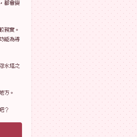
，都會變
較務實。
功能為導
修水塔之
地方。
吧？