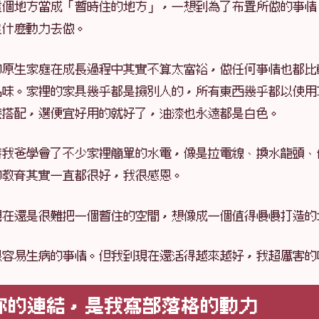
這個地方當成「暫時住的地方」，一想到為了布置所做的事情
沒什麼動力去做。
的原生家庭在成長過程中其實不算太富裕，做任何事情也都比
品味。家裡的家具幾乎都是撿別人的，所有東西幾乎都以使用
麼搭配，選便宜好用的就好了，油漆也永遠都是白色。
著我爸學會了不少家裡簡單的水電，像是拉電線、換水龍頭、
的教育其實一直都很好，我很感恩。
現在還是很難把一個暫住的空間，想像成一個值得慢慢打造的
很容易生病的事情。但我到現在還活得越來越好，我超厲害的
你的連結，是我寫部落格的動力