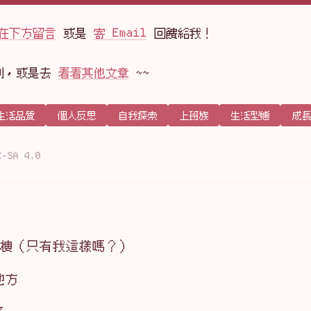
在下方留言
或是
寄 Email
回饋給我！
到，或是去
看看其他文章
~~
生活品質
個人反思
自我探索
上班族
生活型態
成長
C-SA 4.0
 樓（只有我這樣嗎？）
地方