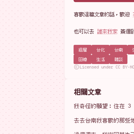
喜歡這篇文章的話，歡迎
也可以去
誰來我家
簽個
租屋
台北
台南
回憶
生活
雜談
Licensed under CC BY-N
相關文章
我奇怪的願望：住在 3
去去台南我喜歡的那些