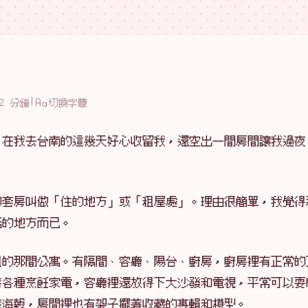
|
2 分鐘
切換字體
，在我去台南的這幾天好心收留我，還空出一間房間讓我過夜
的套房叫做「住的地方」或「租屋處」。理由很簡單，我覺得
活的地方而已。
租的那間公寓。有隔間、客廳、陽台、廚房，廚房裡有正常的
著各種烹飪家電，客廳裡還放得下大沙發和電視，平常可以耍
著海報，房間裡也有架子擺著收藏的專輯和模型。