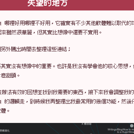
失望的地方
Seq 哪裡好用哪裡不好用，它確實有不少其他軟體難以取代的
 看起來雖然很華麗，但其實比想像中還要不實用。
間另外騰出時間去整理這些連結；
係其實沒有想像中的重要。也許是我沒有學會他的核心思想，
什麼甜頭。
沒辦法有效的回想並找到我需要的東西，接下來我會調整我的
Seq 的邏輯走，到時候我再整理出我最常用的幾個功能，然後
軟體。