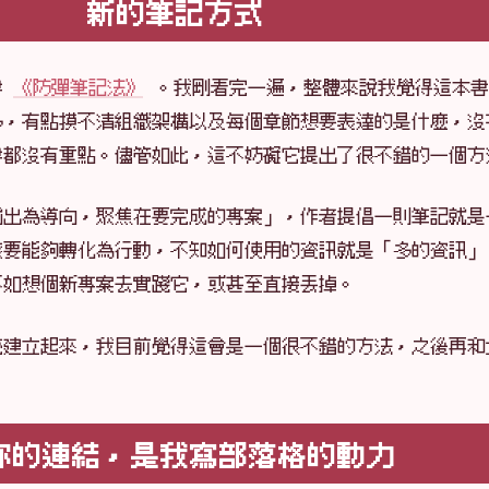
新的筆記方式
書
《防彈筆記法》
。我剛看完一遍，整體來說我覺得這本書
多，有點摸不清組織架構以及每個章節想要表達的是什麼，沒
書都沒有重點。儘管如此，這不妨礙它提出了很不錯的一個方
輸出為導向，聚焦在要完成的專案」，作者提倡一則筆記就是
該要能夠轉化為行動，不知如何使用的資訊就是「多的資訊」
不如想個新專案去實踐它，或甚至直接丟掉。
統建立起來，我目前覺得這會是一個很不錯的方法，之後再和
你的連結，是我寫部落格的動力