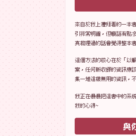
來自於我上禮拜看的一本
引非常明確，但廢話有點
真梳理過的話會覺得整本
這個方法的核心在於「以
案，任何新收錄的資訊應
集一堆這樣無用的資訊，
我正在慢慢把這書中的系
我的心得~
與