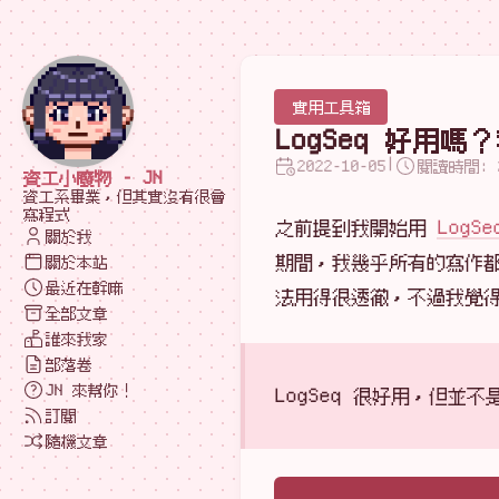
實用工具箱
LogSeq 好用
|
2022-10-05
閱讀時間: 
資工小廢物 - JN
資工系畢業，但其實沒有很會
寫程式
之前提到我開始用
LogSe
關於我
期間，我幾乎所有的寫作都是
關於本站
最近在幹嘛
法用得很透徹，不過我覺
全部文章
誰來我家
部落卷
JN 來幫你！
LogSeq 很好用，但並
訂閱
隨機文章