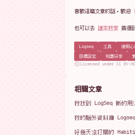
喜歡這篇文章的話，歡迎
也可以去
誰來我家
簽個
Logseq
工具
使用心
目標設定
知識分享
Licensed under CC BY-N
相關文章
我找到 LogSeq 新的
我的腦外資料庫 Logse
好幾天沒打開的 Habiti