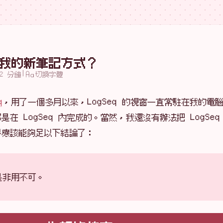
嗎？我的新筆記方式？
|
2 分鐘
切換字體
q
，用了一個多月以來，LogSeq 的視窗一直常駐在我的電
在 LogSeq 內完成的。當然，我還沒有辦法把 LogSeq
得應該能夠足以下結論了：
不是非用不可。