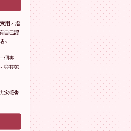
實用，指
有自己認
法。
一個專
，與其蒐
大家報告