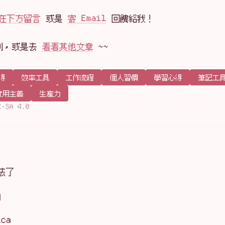
在下方留言
或是
寄 Email
回饋給我！
到，或是去
看看其他文章
~~
得
效率工具
工作流程
個人習慣
學習心得
筆記工
實用主義
生產力
C-SA 4.0
用法了
q
ca