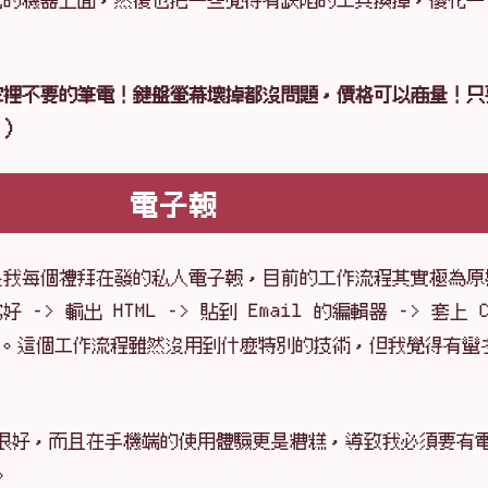
家裡不要的筆電！鍵盤螢幕壞掉都沒問題，價格可以商量！只
！）
電子報
是我每個禮拜在發的私人電子報，目前的工作流程其實極為原
寫好 -> 輸出 HTML -> 貼到 Email 的編輯器 -> 套上 
出。這個工作流程雖然沒用到什麼特別的技術，但我覺得有蠻
不是很好，而且在手機端的使用體驗更是糟糕，導致我必須要有
。