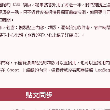
陋的 CSS 模版，結果就意外用了將近一年，雖然閱讀上
更漂亮一點。只不過我沒有很擅長網頁前端技術，如果要自
的時間。
作，包含：複製貼上內容、模版，還有設定收件者、寄件時
易不小心出錯（也真的不小心出錯了好幾次）。
 來專門寫，不僅有漂漂亮亮的模版可以直接用，也可以直接用
 Ghost 上編輯的內容，這樣我就沒有那麼依賴 LogSe
貼文同步