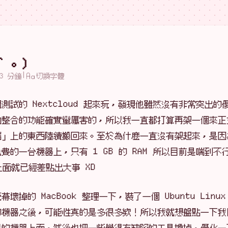
｀。)
|
3 分鐘
切換字體
試的 Nextcloud 起來玩，發現他雖然沒有非常突出的
向整合的功能確實蠻厲害的，所以我一直都打算再架一個來正
端」上的東西陸續搬回來。至於為什麼一直沒有架起來，是因
的一台機器上，只有 1 GB 的 RAM 所以目前是喘到不
上面就已經差點出大事 XD
掉的 MacBook 整理一下，裝了一個 Ubuntu Linu
的機器之後，可能性真的是多很多欸！所以我就想盤點一下我
己的機器上面，然後也把一些覺得有缺陷的工具換掉，優化一