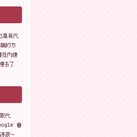
也是有代
後端的方
種在內建
裡去了
接取代
gle 會
跑得很～