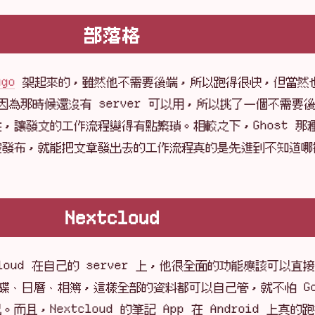
部落格
ugo
架起來的，雖然他不需要後端，所以跑得很快，但當然
是因為那時候還沒有 server 可以用，所以挑了一個不需要
，讓發文的工作流程變得有點繁瑣。相較之下，Ghost 那
按發布，就能把文章發出去的工作流程真的是先進到不知道哪
Nextcloud
loud 在自己的 server 上，他很全面的功能應該可以直
雲端硬碟、日曆、相簿，這樣全部的資料都可以自己管，就不怕 Goo
且，Nextcloud 的筆記 App 在 Android 上真的