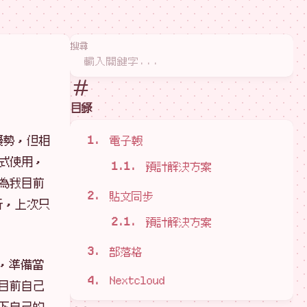
搜尋
目錄
優勢，但相
電子報
式使用，
預計解決方案
為我目前
貼文同步
行，上次只
預計解決方案
部落格
x，準備當
Nextcloud
目前自己
下自己的