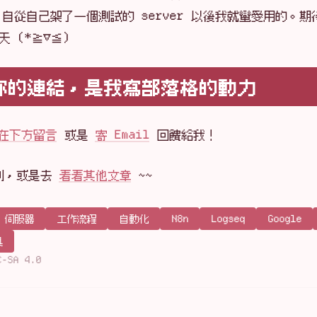
自從自己架了一個測試的 server 以後我就蠻愛用的。期
天 (*≧▽≦)
你的連結，是我寫部落格的動力
在下方留言
或是
寄 Email
回饋給我！
到，或是去
看看其他文章
~~
伺服器
工作流程
自動化
N8n
Logseq
Google
具
C-SA 4.0