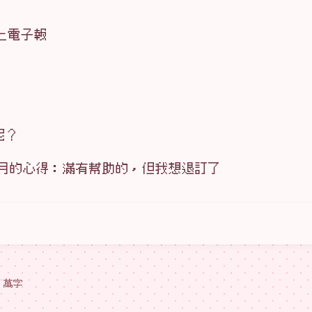
加上電子報
呢？
o 一個月的心得：滿有幫助的，但我想退訂了
 萬字