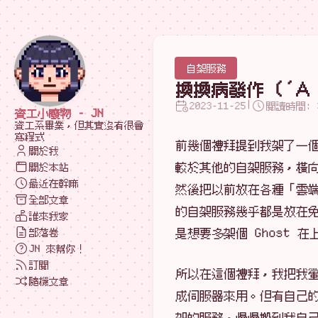
自架服務
換換病發作 (´Ａ
|
2023-11-25
閱讀時間: 
資工小廢物 - JN
資工系畢業，但其實沒有很會
寫程式
前幾個禮拜提到我架了一個測
關於我
較於其他的自架服務，橫
關於本站
最近在幹嘛
然後把以前放在各種「雲
全部文章
的自架服務幾乎都是放在免費
誰來我家
是想要多架個 Ghost 在
部落卷
JN 來幫你！
訂閱
所以在這個禮拜，我把我螢幕壞
隨機文章
成伺服器來用。但有自己
架的服務，慢慢搬到我自