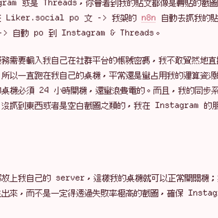
gram 或是 Threads，你會看到我的貼文都像是轉貼的截
ker.social po 文 -> 我架的
n8n
自動去抓我的貼文
動 po 到 Instagram & Threads。
服務需要輸入我自己在社群平台的帳號密碼，我不敢貿然地直
，所以一直跑在我自己的桌機，平常還是蠻占用我的運算資源
桌機必須 24 小時開機，還蠻浪費電的。而且，我的同步
抓到東西或者是空白截圖之類的，我在 Instagram 的
放上我自己的 server，這樣我的桌機就可以正常開關機
來，而不是一定得透過失敗率極高的截圖，確保 Instagr