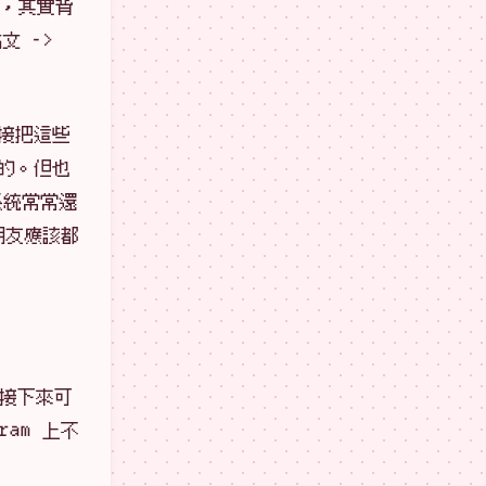
圖，其實背
 ->
接把這些
的。但也
系統常常還
朋友應該都
；接下來可
am 上不