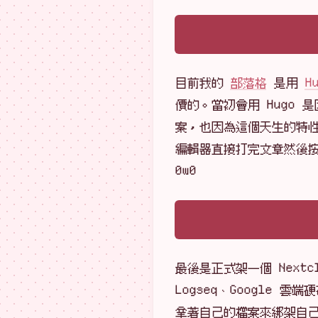
目前我的
部落格
是用
H
價的。當初會用 Hugo 
案，也因為這個天生的特性
編輯器直接打完文章然後
0w0
最後是正式架一個 Nextc
Logseq、Google 
拿著自己的檔案來綁架自己。而