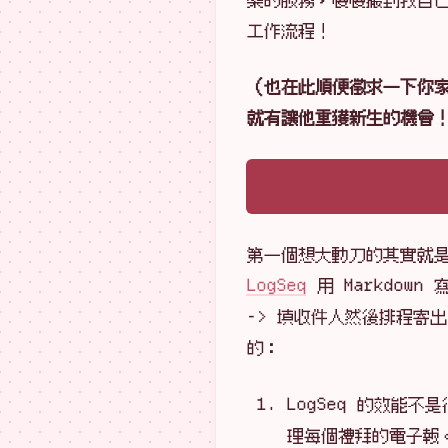
工作流程！
（也在此順便徵求一下你
就有讓他重獲新生的機會
第一個想大動刀的其實就
LogSeq
用 Markdown 
-> 填收件人然後排程寄
的：
LogSeq 的效能
理每個禮拜的電子報