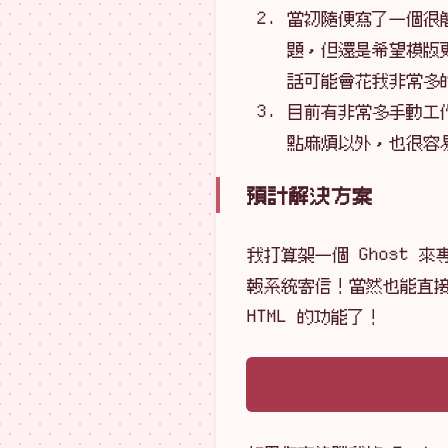
當初隨便寫了一個很簡
題，但還是希望模版
話可能會花我非常多
目前有非常多手動工
點麻煩以外，也很容
預計解決方案
我打算架一個 Ghost
報系統寄信！當然也能直接在
HTML 的功能了！