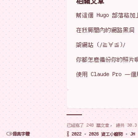
相關文章
幫這個 Hugo 部落格
在我房間內的網路黑洞
架網站 (ﾉ≧∀≦)ﾉ
你都怎麼備份你的照片
使用 Claude Pr
已經寫了 248 篇文章， 總共 30.3
像素字體
© 2022 - 2026 資工小廢物 - JN