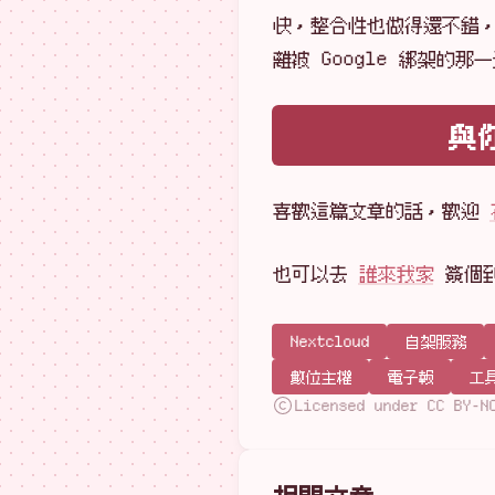
快，整合性也做得還不錯，
離被 Google 綁架的那一
與
喜歡這篇文章的話，歡迎
也可以去
誰來我家
簽個
Nextcloud
自架服務
數位主權
電子報
工
Licensed under CC BY-N