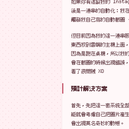
如果你有追蹤我的 Insta
後是一連串的自動化：我在 Li
觸發我自己寫的自動截圖 -> 自
但目前因為我的這一連串
東西放到雲端的主機上面
因為是跑在桌機，所以我的
會在截圖的時候出現錯誤，沒
看了很問號 XD
預計解決方案
首先，先把這一套系統全部
能就會考慮自己把圖片產生出
會出現莫名奇妙的動態。