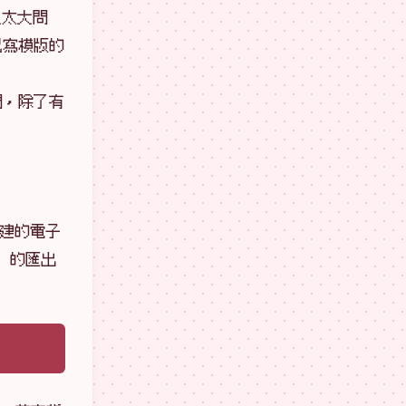
沒太大問
己寫模版的
間，除了有
內建的電子
q 的匯出