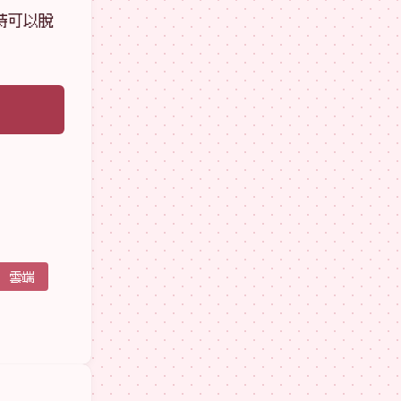
待可以脫
雲端