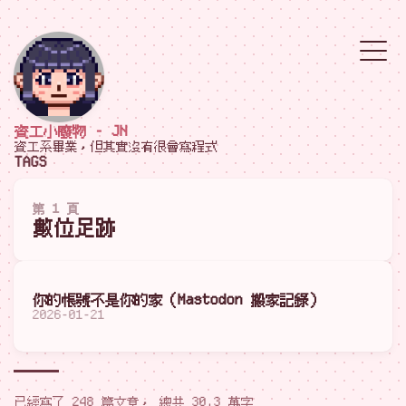
資工小廢物 - JN
資工系畢業，但其實沒有很會寫程式
TAGS
第 1 頁
數位足跡
你的帳號不是你的家（Mastodon 搬家記錄）
2026-01-21
已經寫了 248 篇文章， 總共 30.3 萬字