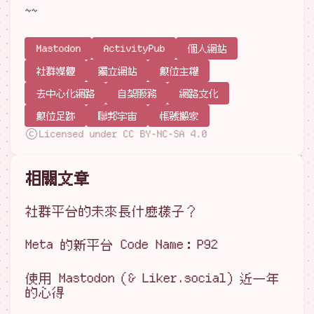
~~
Mastodon
ActivityPub
個人網站
社群媒體
獨立網站
數位主權
去中心化網路
自架服務
網路文化
數位足跡
聯邦宇宙
帳號搬家
Licensed under CC BY-NC-SA 4.0
相關文章
社群平台的未來長什麼樣子？
Meta 的新平台 Code Name：P92
使用 Mastodon（& Liker.social）近一年
的心得