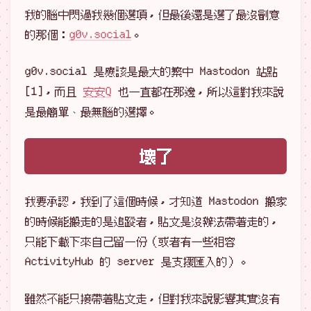
我的腦中閃過我幾個選項，但最後還是選了最沒劊意
的那個：
g0v.social
。
g0v.social 是應該是最大的繁中 Mastodon 站點
[1]，而且
安安Q
也一直都在那邊，所以這對我來說
是最簡單、最無腦的選擇。
壞了
我要承認，我到了這個時候，才知道 Mastodon 搬家
的時候能搬走的是追蹤者，貼文是沒辦法帶著走的，
只能下載下來自己留一份（或者有一些相容
ActivityHub 的 server 是支援匯入的）。
雖然不能只接帶著貼文走，但對我來說影響其實沒有