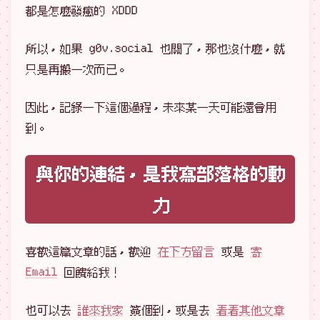
都是怎麼發瘋的 XDDD
所以，如果 g0v.social 也關了，那也沒什麼，就
只是再搬一次而已。
因此，記錄一下這個過程，未來某一天可能還會用
到。
與你的連結，是我寫部落格的動
力
喜歡這篇文章的話，歡迎
在下方留言
或是
寄
Email
回饋給我！
也可以去
誰來我家
簽個到，或是去
看看其他文章