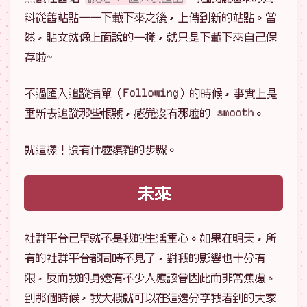
料從舊站點一一下載下來之後，上傳到新的站點。當
然，貼文就像上面說的一樣，就只是下載下來自己保
存啦~
不過匯入追蹤清單（Following）的時候，事實上是
重新去追蹤那些帳號，感覺沒有那麼的 smooth。
就這樣！沒有什麼複雜的步驟。
未來
社群平台已早就不是我的生活重心。如果在明天，所
有的社群平台都同時不見了，對我的影響也十分有
限，反而我的身邊有不少人應該會因此而非常焦慮。
到那個時候，我大概就可以在這邊分享我看到的大家