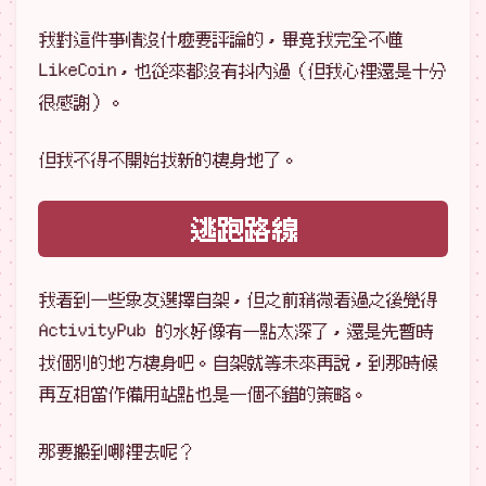
我對這件事情沒什麼要評論的，畢竟我完全不懂
LikeCoin，也從來都沒有抖內過（但我心裡還是十分
很感謝）。
但我不得不開始找新的棲身地了。
逃跑路線
我看到一些象友選擇自架，但之前稍微看過之後覺得
ActivityPub 的水好像有一點太深了，還是先暫時
找個別的地方棲身吧。自架就等未來再說，到那時候
再互相當作備用站點也是一個不錯的策略。
那要搬到哪裡去呢？