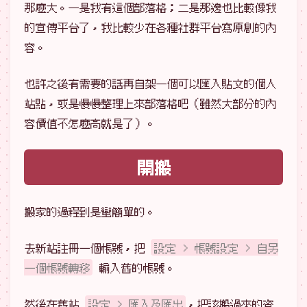
那麼大。一是我有這個部落格；二是那邊也比較像我
的宣傳平台了，我比較少在各種社群平台寫原創的內
容。
也許之後有需要的話再自架一個可以匯入貼文的個人
站點，或是慢慢整理上來部落格吧（雖然大部分的內
容價值不怎麼高就是了）。
開搬
搬家的過程到是蠻簡單的。
去新站註冊一個帳號，把
設定 > 帳號設定 > 自另
一個帳號轉移
輸入舊的帳號。
然後在舊站
設定 > 匯入及匯出
，把該搬過來的資