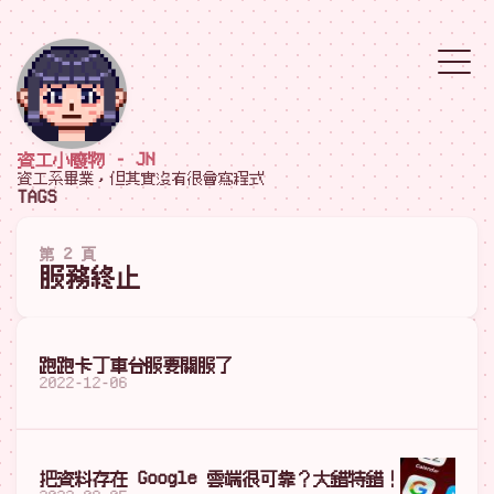
資工小廢物 - JN
資工系畢業，但其實沒有很會寫程式
TAGS
第 2 頁
服務終止
跑跑卡丁車台服要關服了
2022-12-06
把資料存在 Google 雲端很可靠？大錯特錯！