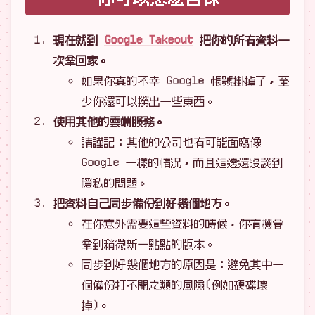
現在就到
Google Takeout
把你的所有資料一
次拿回家。
如果你真的不幸 Google 帳號掛掉了，至
少你還可以撈出一些東西。
使用其他的雲端服務。
請謹記：其他的公司也有可能面臨像
Google 一樣的情況，而且這邊還沒談到
隱私的問題。
把資料自己同步備份到好幾個地方。
在你意外需要這些資料的時候，你有機會
拿到稍微新一點點的版本。
同步到好幾個地方的原因是：避免其中一
個備份打不開之類的風險(例如硬碟壞
掉)。