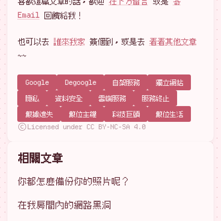
喜歡這篇文章的話，歡迎
在下方留言
或是
寄
Email
回饋給我！
也可以去
誰來我家
簽個到，或是去
看看其他文章
~~
Google
Degoogle
自架服務
獨立網站
隱私
資料安全
雲端服務
服務終止
數據遺失
數位主權
科技巨頭
數位生活
Licensed under CC BY-NC-SA 4.0
相關文章
你都怎麼備份你的照片呢？
在我房間內的網路黑洞