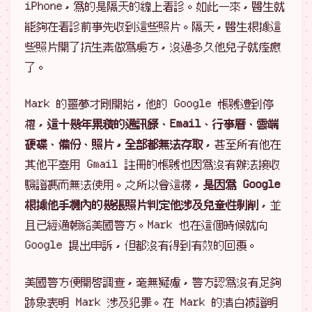
iPhone，爲的是隔天的線上看診。如此一來，醫生就
能夠在看診前事先收到這些照片。隔天，醫生根據這
些照片開了抗生素做爲處方，沒過多久他兒子就痊癒
了。
Mark 的噩夢才剛開始，他的 Google 帳號遭到停
權，
這十幾年累積的通訊錄、Email、行事曆、雲端
硬碟、備份、照片，全部都無法存取
，甚至所有他在
其他平臺用 Gmail 註冊的帳號也因爲沒有辦法接收
驗證碼而無法使用。之所以會這樣，
是因爲 Google
根據他手機內的幾張照片判定他涉及兒童性剝削
，並
且已經通報給美國警方。Mark 也在這個時候就向
Google 提出申訴，但都沒有得到有效的回覆。
美國警方便開啓調查，毫無疑慮，警方認爲沒有足夠
跡象表明 Mark 涉及犯罪。在 Mark 的清白被證明