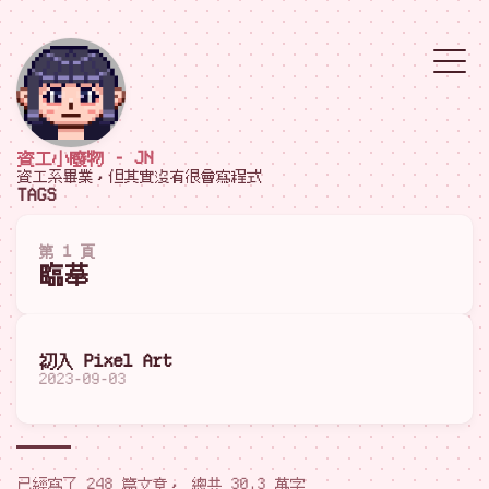
資工小廢物 - JN
資工系畢業，但其實沒有很會寫程式
TAGS
第 1 頁
臨摹
初入 Pixel Art
2023-09-03
已經寫了 248 篇文章， 總共 30.3 萬字