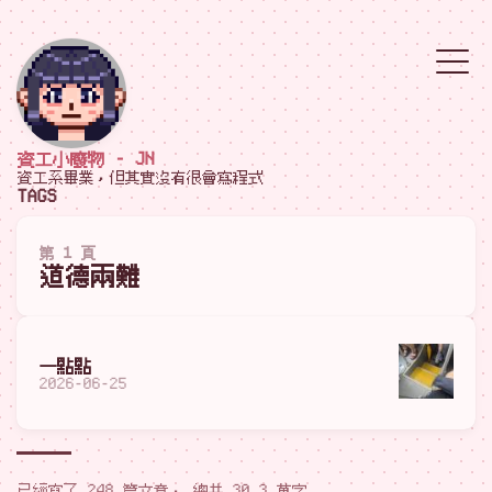
資工小廢物 - JN
資工系畢業，但其實沒有很會寫程式
TAGS
第 1 頁
道德兩難
一點點
2026-06-25
已經寫了 248 篇文章， 總共 30.3 萬字