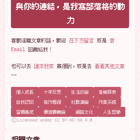
與你的連結，是我寫部落格的動
力
喜歡這篇文章的話，歡迎
在下方留言
或是
寄
Email
回饋給我！
也可以去
誰來我家
簽個到，或是去
看看其他文章
~~
個人成長
十年反思
生活改變
音樂探索
自我認同
寫作歷程
社群演變
作業系統
習慣養成
價值觀轉變
網路文化
人生哲學
Licensed under CC BY-NC-SA 4.0
相關文章