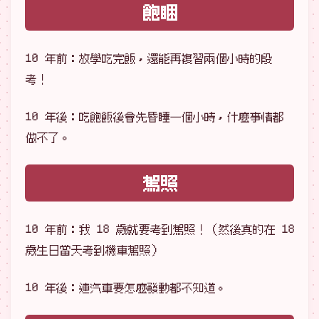
飽睏
10 年前：放學吃完飯，還能再複習兩個小時的段
考！
10 年後：吃飽飯後會先昏睡一個小時，什麼事情都
做不了。
駕照
10 年前：我 18 歲就要考到駕照！（然後真的在 18
歲生日當天考到機車駕照）
10 年後：連汽車要怎麼發動都不知道。