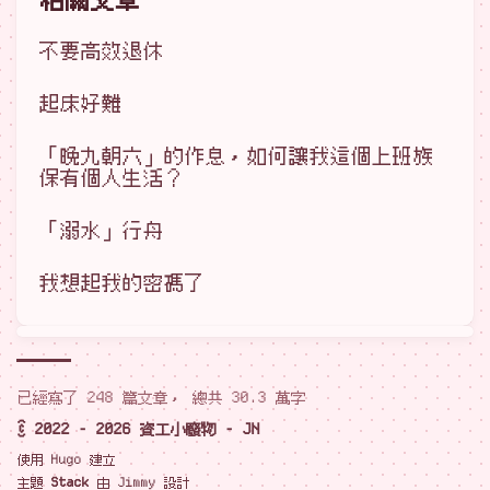
不要高效退休
起床好難
「晚九朝六」的作息，如何讓我這個上班族
保有個人生活？
「溺水」行舟
我想起我的密碼了
已經寫了 248 篇文章， 總共 30.3 萬字
© 2022 - 2026 資工小廢物 - JN
使用
Hugo
建立
主題
Stack
由
Jimmy
設計