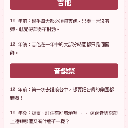
吉他
10 年前：幾乎每天都必須摸吉他，只要一天沒有
彈，就覺得渾身不對勁。
10 年後：吉他在一年中的大部分時間都只是個擺
飾。
音樂祭
10 年前：第一次去搖滾台中，想要把台灣的樂團都
聽爆！
10 年後：搶票、訂住宿好麻煩喔 ._. 這個音樂祭跟
上禮拜那個又有什麼不一樣？