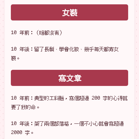
女裝
10 年前：（啥都沒有）
10 年後：留了長髮、學會化妝、幾乎每天都穿女
裝。
寫文章
10 年前：典型的工科腦，寫個超過 200 字的心得就
要了我的命。
10 年後：架了兩個部落格，一個不小心就會寫超過
2000 字。