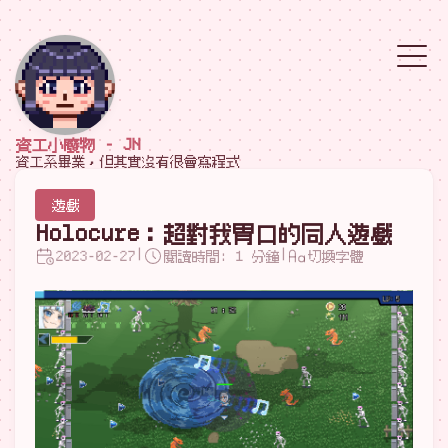
資工小廢物 - JN
資工系畢業，但其實沒有很會寫程式
遊戲
Holocure：超對我胃口的同人遊戲
|
|
2023-02-27
閱讀時間: 1 分鐘
切換字體