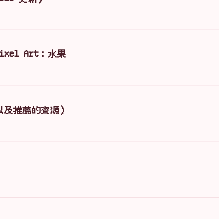
ixel Art：水果
t（以及推薦的資源）
！