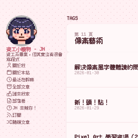
TAGS
第 11 頁
像素藝術
資工小廢物 - JN
資工系畢業，但其實沒有很會
寫程式
關於我
解決像素風字體難讀的
關於本站
2026-01-30
最近在幹嘛
全部文章
誰來我家
部落卷
新！頭！貼！
JN 來幫你！
2026-01-29
訂閱
隨機文章
Pixel Art 學習資源（