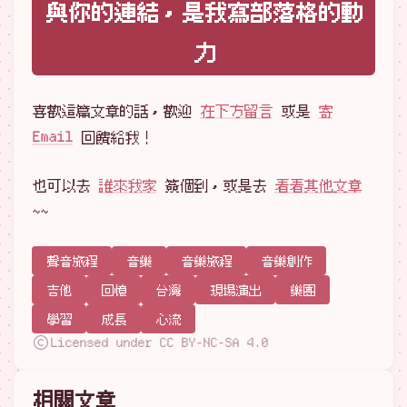
與你的連結，是我寫部落格的動
力
喜歡這篇文章的話，歡迎
在下方留言
或是
寄
Email
回饋給我！
也可以去
誰來我家
簽個到，或是去
看看其他文章
~~
聲音旅程
音樂
音樂旅程
音樂創作
吉他
回憶
台灣
現場演出
樂團
學習
成長
心流
Licensed under CC BY-NC-SA 4.0
相關文章