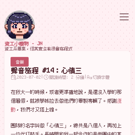
資工小廢物 - JN
資工系畢業，但其實沒有很會寫程式
音樂
聲音旅程 #14：心情三
|
|
2023-07-02
閱讀時間: 2 分鐘
切換字體
在我大一的時候，或者更準確地說，是還沒入學的那
個暑假，就被學姊拉去做他們的畢製專輯了。感謝
淺
動
，我們才又搭上線。
團隊的名字叫做「心情三」，總共是八個人，再加上
一位代打鼓手。長時間和我一起合作的是樂團中的其