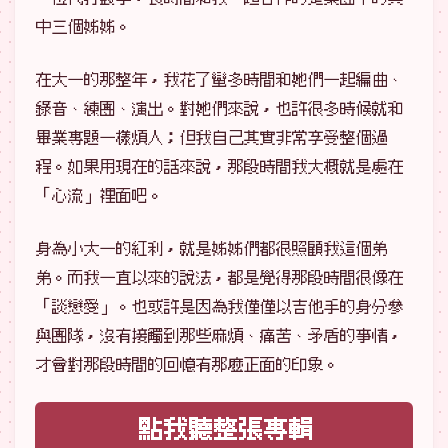
中三個姊姊。
在大一的那整年，我花了蠻多時間和她們一起編曲、
錄音、練團、演出。對她們來說，也許很多時候就和
畢業專題一樣煩人；但我自己其實非常享受整個過
程。如果用現在的話來說，那段時間我大概就是處在
「心流」裡面吧。
身為小大一的紅利，就是姊姊們都很照顧我這個弟
弟。而我一直以來的說法，都是覺得那段時間很像在
「談戀愛」。也或許是因為我僅僅以吉他手的身分參
與團隊，沒有接觸到那些麻煩、痛苦、矛盾的事情，
才會對那段時間的回憶有那麼正面的印象。
點我聽整張專輯