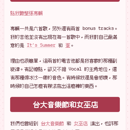
點我聽整張專輯
專輯一共是六首歌，另外還有兩首 bonus tracks。
我的吉他並沒有出現在每一首歌中，而我對自己最滿
意的是
It’s Summer
和
蛋
。
理由也很簡單，這兩首的電吉他都是我喜歡的那種副
旋律。有記憶點，卻又不搶 Vocal 的主角地位，還
有那種像冰沙一樣的音色。有時候我還是會感嘆，那
時候的自己怎麼有辦法寫出這麼棒的東西。
台大音樂節和女巫店
我們也曾經到
台大音樂節
和
女巫店
演出，也許那