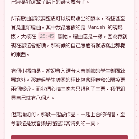
已經是我這輩子站上的最大舞台了。
所有歌曲都被調整成可以現場演出的版本，有些甚至
算是重新編曲。其中我最喜歡的是 Vanish 的現場
版，大概在
25:45
開始。理由還是一樣，因為我到
現在都還會感嘆，那時候的自己怎麼有辦法寫出那樣
的東西。
有個小插曲是，當初會入選台大音樂節的學生樂團純
屬意外。那時候學生樂團的評比包含評審和公開投票
兩個部分，而我們心情三總共只得到了三票，我們組
員自己就有八個人。
但無論如何，那段一起做作品、一起上台的時間，至
今都還是我音樂旅程裡非常特別的一頁。