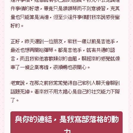
件事情的好壞，畢竟只是摸摸琴而不刻意練習，充其
量也只能算是消遣，但至少這件事情對我來說感受蠻
好的。
正好，昨天遇到一位朋友，和我一樣以前是吉他手，
最近也想再開始彈琴。都是吉他手，就有共通的語
言，而且我和他喜歡類似的曲風，聊起來的感覺就像
牽了一條企業專線，很順暢也很開心。
老實說，在那之前我常常覺得自己和別人聊天會聊到
話題死掉。看來我不用太擔心是自己的社交能力下降
了。
與你的連結，是我寫部落格的動
力