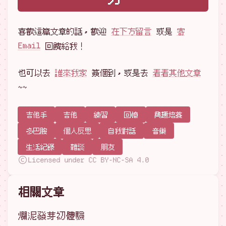
喜歡這篇文章的話，歡迎
在下方留言
或是
寄
Email
回饋給我！
也可以去
誰來我家
簽個到，或是去
看看其他文章
~~
吉他手
吉他
練習
回憶
興趣培養
多巴胺
個人反思
自我對話
音樂
生活紀錄
雜談
朋友
Licensed under CC BY-NC-SA 4.0
相關文章
爛泥發芽初體驗