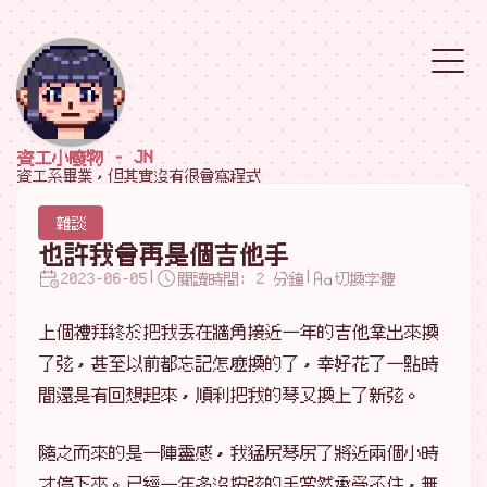
資工小廢物 - JN
資工系畢業，但其實沒有很會寫程式
雜談
也許我會再是個吉他手
|
|
2023-06-05
閱讀時間: 2 分鐘
切換字體
上個禮拜終於把我丟在牆角接近一年的吉他拿出來換
了弦，甚至以前都忘記怎麼換的了，幸好花了一點時
間還是有回想起來，順利把我的琴又換上了新弦。
隨之而來的是一陣靈感，我猛尻琴尻了將近兩個小時
才停下來。已經一年多沒按弦的手當然承受不住，無