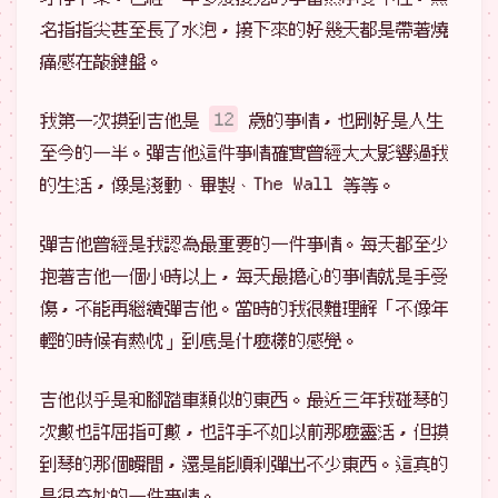
名指指尖甚至長了水泡，接下來的好幾天都是帶著燒
痛感在敲鍵盤。
我第一次摸到吉他是
12
歲的事情，也剛好是人生
至今的一半。彈吉他這件事情確實曾經大大影響過我
的生活，像是淺動、畢製、The Wall 等等。
彈吉他曾經是我認為最重要的一件事情。每天都至少
抱著吉他一個小時以上，每天最擔心的事情就是手受
傷，不能再繼續彈吉他。當時的我很難理解「不像年
輕的時候有熱忱」到底是什麼樣的感覺。
吉他似乎是和腳踏車類似的東西。最近三年我碰琴的
次數也許屈指可數，也許手不如以前那麼靈活，但摸
到琴的那個瞬間，還是能順利彈出不少東西。這真的
是很奇妙的一件事情。