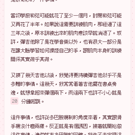
當初學按和弦可能就花了至少一個月，封閉和弦可能
又再花了半年。如果說這需要訓練肌肉，那經過了這
三年之後，原本訓練出來的肌肉應該早就消退了。或
許，彈吉他除了是在學音樂以外，也有很大一部分是
在讓大腦學習如何操控自己的手，跟肌肉本身的訓練
關係其實微乎其微。
又摸了幾天吉他以後，我覺得要持續彈吉他似乎不是
多難的事情。這幾天，我常常看著吉他擺在書桌旁
邊，就想拿起來彈個兩下，而這兩下也許不小心就是
20
分鐘起跳。
這件事情，也許從多巴胺機制的角度來看，其實跟滑
手機沒什麼兩樣。反正就是有個誘因，接著就開始做
這件事情，邊做就有多巴胺的回饋。我先不去定調這