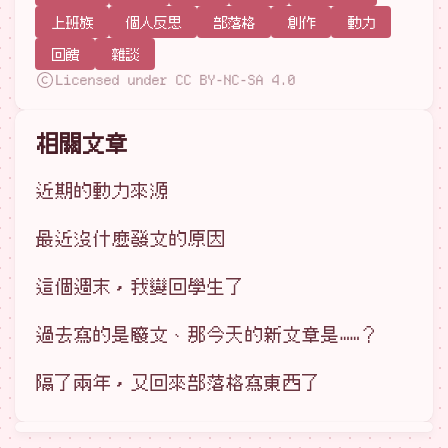
上班族
個人反思
部落格
創作
動力
回饋
雜談
Licensed under CC BY-NC-SA 4.0
相關文章
近期的動力來源
最近沒什麼發文的原因
這個週末，我變回學生了
過去寫的是廢文、那今天的新文章是……？
隔了兩年，又回來部落格寫東西了