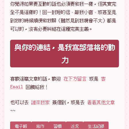
你覺得如果要互動的話也必須要和我一樣，但其實完
全不是這樣的！回一封短的信、敲我小窗、或甚至見
到我的時候順便和我聊（雖然見到我機會不大）都是
可以的，沒有必要糾結在這種完美主義。
與你的連結，是我寫部落格的動
力
喜歡這篇文章的話，歡迎
在下方留言
或是
寄
Email
回饋給我！
也可以去
誰來我家
簽個到，或是去
看看其他文章
~~
電子報
寫作
習慣
近況
生活紀錄