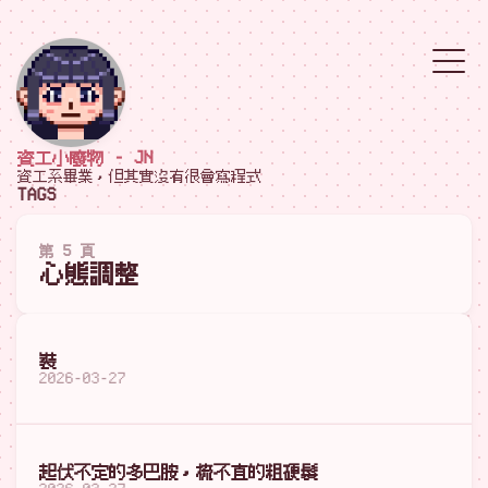
資工小廢物 - JN
資工系畢業，但其實沒有很會寫程式
TAGS
第 5 頁
心態調整
裝
2026-03-27
起伏不定的多巴胺，梳不直的粗硬髮