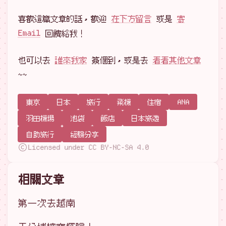
喜歡這篇文章的話，歡迎
在下方留言
或是
寄
Email
回饋給我！
也可以去
誰來我家
簽個到，或是去
看看其他文章
~~
東京
日本
旅行
飛機
住宿
ANA
羽田機場
池袋
飯店
日本旅遊
自助旅行
經驗分享
Licensed under CC BY-NC-SA 4.0
相關文章
第一次去越南