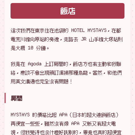
飯店
這次我們在東京住在池袋的 HOTEL MYSTAYS，在都
電荒川線向原站的旁邊，走路去 JR 山手線大塚站則
是大概 10 分鐘。
我是在 Agoda 上訂房間的，飯店方也有主動和我聯
絡，應該不會出現預訂漏接那種烏龍。當然，和他們
用英文溝通也完全沒有問題！
房間
MYSTAYS 的價格比起 APA（日本的超大連鎖飯店）
再便宜一些些，雖然沒有像 APA 又新又有超大電
視，但我覺得也沒什麼好挑剔的，畢竟也真的超便宜