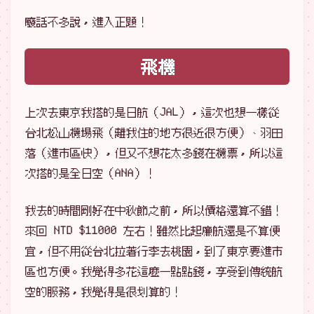
廢話不多說，進入正題！
飛機
上次去東京我搭的是日航（JAL），這次也想一樣從
台北松山機場飛（離我住的地方很近很方便）、羽田
落（進市區快），但又不想花太多錢在機票，所以這
次搭的是全日空（ANA）！
我去的時間剛好在中秋節之前，所以價格還算不錯！
來回 NTD $11000 左右！雖然比起廉航還是不算便
宜，但不用從台北拉著行李去桃園，到了東京要進市
區也方便。我覺得多花這麼一點點錢，享受到傳統航
空的服務，我覺得是很划算的！