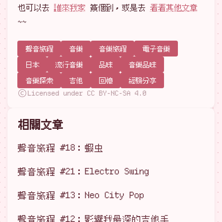
也可以去
誰來我家
簽個到，或是去
看看其他文章
~~
聲音旅程
音樂
音樂旅程
電子音樂
日本
流行音樂
品味
音樂品味
音樂探索
吉他
回憶
經驗分享
Licensed under CC BY-NC-SA 4.0
相關文章
聲音旅程 #18：蝦虫
聲音旅程 #21：Electro Swing
聲音旅程 #13：Neo City Pop
聲音旅程 #12：影響我最深的吉他手