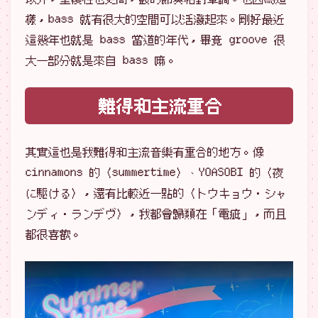
樣，bass 就有很大的空間可以活潑起來。剛好最近
這幾年也就是 bass 當道的年代，畢竟 groove 很
大一部分就是來自 bass 嘛。
難得和主流重合
其實這也是我難得和主流音樂有重合的地方。像
cinnamons 的〈summertime〉、YOASOBI 的〈夜
に駆ける〉，還有比較近一點的〈トウキョウ・シャ
ンディ・ランデヴ〉，我都會歸類在「電疵」，而且
都很喜歡。