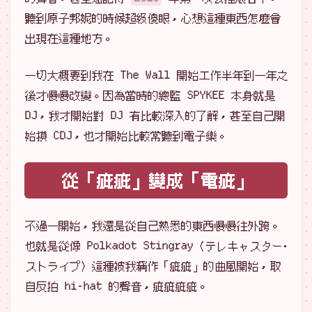
聽到原子邦妮的時候超級傻眼，心想這種東西怎麼會
出現在這種地方。
一切大概要到我在 The Wall 開始工作半年到一年之
後才慢慢改變。因為當時的總監 SPYKEE 本身就是
DJ，我才開始對 DJ 有比較深入的了解，甚至自己開
始摸 CDJ，也才開始比較常聽到電子樂。
從「疵疵」變成「電疵」
不過一開始，我還是從自己熟悉的東西慢慢往外跨。
也就是從像 Polkadot Stingray〈テレキャスター･
ストライプ〉這種被我稱作「疵疵」的曲風開始，取
自反拍 hi-hat 的聲音，疵疵疵疵。