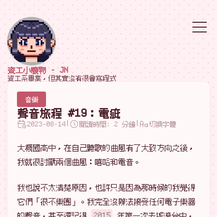
資工小廢物 - JN
資工系畢業，但其實沒有很會寫程式
音樂
聲音旅程 #19：電疵
|
|
2023-08-14
閱讀時間: 2 分鐘
切換字體
大概國高中，在自己聽歌的曲風有了大致方向之後，
我就很討厭兩個曲風：嘻哈和電音。
我也說不太清楚原因，也許只是因為那時候的我覺得
它們「很不樂團」。我完全沒辦法接受任何電子樂器
的聲音，甚至還記得
2015
年第一次去搖滾台中，