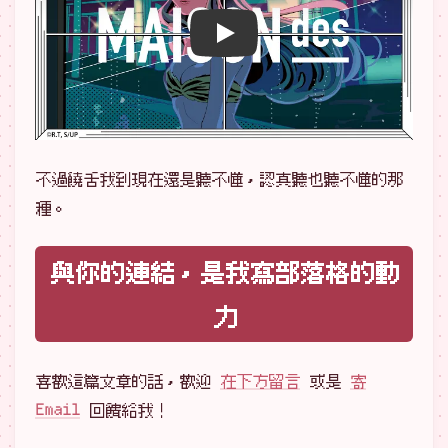
播放 YouTube 影片
不過饒舌我到現在還是聽不懂，認真聽也聽不懂的那
種。
與你的連結，是我寫部落格的動
力
喜歡這篇文章的話，歡迎
在下方留言
或是
寄
Email
回饋給我！